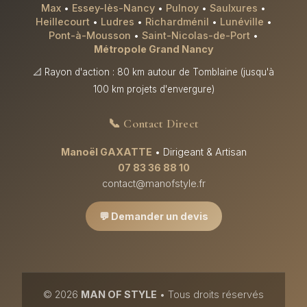
Max
•
Essey-lès-Nancy
•
Pulnoy
•
Saulxures
•
Heillecourt
•
Ludres
•
Richardménil
•
Lunéville
•
Pont-à-Mousson
•
Saint-Nicolas-de-Port
•
Métropole Grand Nancy
📐 Rayon d'action : 80 km autour de Tomblaine (jusqu'à
100 km projets d'envergure)
📞 Contact Direct
Manoël GAXATTE
• Dirigeant & Artisan
07 83 36 88 10
contact@manofstyle.fr
💬 Demander un devis
© 2026
MAN OF STYLE
• Tous droits réservés