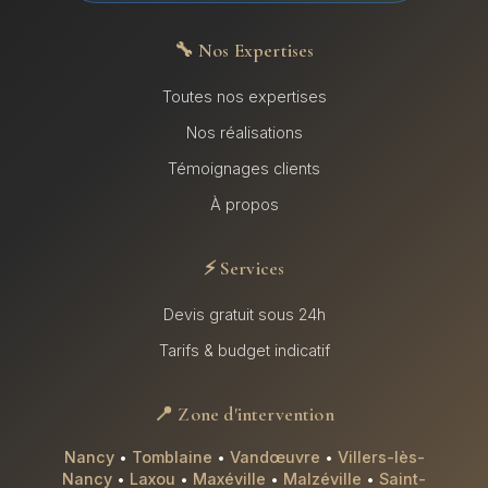
🔧 Nos Expertises
Toutes nos expertises
Nos réalisations
Témoignages clients
À propos
⚡ Services
Devis gratuit sous 24h
Tarifs & budget indicatif
📍 Zone d'intervention
Nancy
•
Tomblaine
•
Vandœuvre
•
Villers-lès-
Nancy
•
Laxou
•
Maxéville
•
Malzéville
•
Saint-