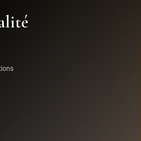
alité
tions