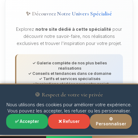
✨ Découvrez Notre Univers Spécialisé
Explorez
notre site dédié à cette spécialité
pour
découvrir notre savoir-faire, nos réalisations
exclusives et trouver l'inspiration pour votre projet.
✓ Galerie complète de nos plus belles
réalisations
✓ Conseils et tendances dans ce domaine
✓ Tarifs et services spécialisés
✓ Inspirations et idées pour votre projet
🍪 Respect de votre vie privée
Nous utilisons des cookies pour améliorer votre expérience.
🎯 EXPLORER CETTE SPÉCIALITÉ
Vous pouvez les accepter, les refuser ou les personnaliser.
Votre source d'inspiration dédiée
⚙️
✅ Accepter
❌ Refuser
Personnaliser