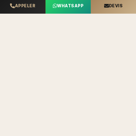
APPELER
WHATSAPP
DEVIS
Questions Fréquentes
Les réponses aux questions les plus posées par nos
clients
Quel est le prix de pose de volets roulants à
Nancy ?
Le prix de pose de volets roulants à Nancy varie
entre 300 et 800 € par fenêtre, selon le type
(manuel, électrique, solaire) et les dimensions.